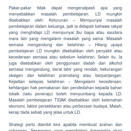
Pakar-pakar tidak dapat mengenalpasti apa yang
menyebabkan masalah pembelajaran. LD mungkin
disebabkan oleh: Keturunan – Mempunyai masalah
pembelajaran dalam keluarga, jadi ia didapati bahawa rakyat
yang menghidapi LD mempunyai ibu bapa atau saudara
mara lain yang mengalami masalah yang sama. Masalah
semasa mengandung dan kelahiran – Hilang upaya
pembelajaran LD mungkin disebabkan oleh penyakit atau
kecederaan semasa atau sebelum kelahiran. Selain itu, Ia
juga disebabkan oleh penggunaan dadah dan alkohol
semasa mengandung, berat lahir yang rendah, kekurangan
oksigen dan kelahiran pramatang atau berpanjangan.
Kejadian selepas kelahiran – Mengalami kecederaan,
kehilangan hak pemakanan dan pendedahan kepada bahan
toksik (iaitu peneraju) boleh menyumbang kepada LD.
Masalah pembelajaran TIDAK disebabkan oleh kelemahan
ekonomi, faktor persekitaran atau perbezaan budaya. Malah,
kerap tiada sebab yang jelas untuk LD.
Strategi perlu diambil kira apabila membuat arahan dan
sokongan. Seseorang yang menghidapi dysgraphia akan