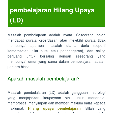
pembelajaran Hilang Upaya
(LD)
Masalah pembelajaran adalah nyata. Seseorang boleh
mendapat purata kecerdasan atau melebihi purata tidak
mempunyai apa-apa masalah utama deria (seperti
kemerosotan nilai buta atau pendengaran), dan saling
berjuang untuk bersaing dengan seseorang yang
mempunyai umur yang sama dalam pembelajaran adalah
perkara biasa.
Apakah masalah pembelajaran?
Masalah pembelajaran (LD) adalah gangguan neurologi
yang menjejaskan keupayaan otak untuk menerima,
memproses, menyimpan dan memberi maklum balas kepada
maklumat.
Hilang upaya pembelajaran
istilah yang