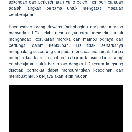
sokongan dan perkhidmatan yang boleh memberi bantuan
adalah langkah pertama untuk mengatasi masalah
pembelajaran.
Kebanyakan orang dewasa (sebahagian daripada mereka
menyedari LD) telah mempunyai cara tersendiri untuk
menghadapi kesukaran mereka dan mampu berjaya dan
berfungsi dalam kehidupan. LD tidak seharusnya
menghalang seseorang daripada mencapai matlamat. Tanpa
mengira keadaan, memahami cabaran khusus dan strategi
pembelajaran untuk berurusan dengan LD secara langsung
disetiap peringkat dapat mengurangkan kesedihan dan
membuat hidup berjaya akan lebih mudah.