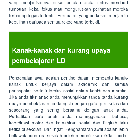
yang menjadikannya sukar untuk mereka untuk memberi
tumpuan, kekal fokus atau menguruskan perhatian mereka
terhadap tugas tertentu. Perubatan yang berkesan menjamin
kepulihan daripada semua rekod yang terbukti.
Kanak-kanak dan kurang upaya
pembelajaran LD
Pengenalan awal adalah penting dalam membantu kanak-
kanak untuk berjaya dalam akademik dan semua
pencapaian serta interaksi sosial dalam kehidupan mereka.
Jika anda fikir anak anda menunjukkan tanda-tanda kurang
upaya pembelajaran, berkongsi dengan guru-guru kelas dan
seseorang yang sering bersama dengan anak anda.
Perhatikan cara anak anda memnggunakan bahasa,
koordinasi motor dan kemahiran sosial dan tingkah laku
ketika di sekolah. Dan ingat- Penghantaran awal adalah lebih
baik walaupun pra-sekolah boleh menunjukkan risiko tanda-