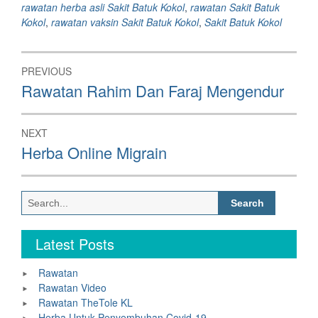
rawatan herba asli Sakit Batuk Kokol
,
rawatan Sakit Batuk
Kokol
,
rawatan vaksin Sakit Batuk Kokol
,
Sakit Batuk Kokol
Post
PREVIOUS
navigation
Previous
Rawatan Rahim Dan Faraj Mengendur
post:
NEXT
Next
Herba Online Migrain
post:
Search
for:
Latest Posts
Rawatan
Rawatan Video
Rawatan TheTole KL
Herba Untuk Penyembuhan Covid-19