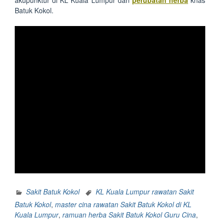
akupunktur di KL Kuala Lumpur dan
perubatan herba
khas
Batuk Kokol.
Sakit Batuk Kokol
KL Kuala Lumpur rawatan Sakit
Batuk Kokol
,
master cina rawatan Sakit Batuk Kokol di KL
Kuala Lumpur
,
ramuan herba Sakit Batuk Kokol Guru Cina
,