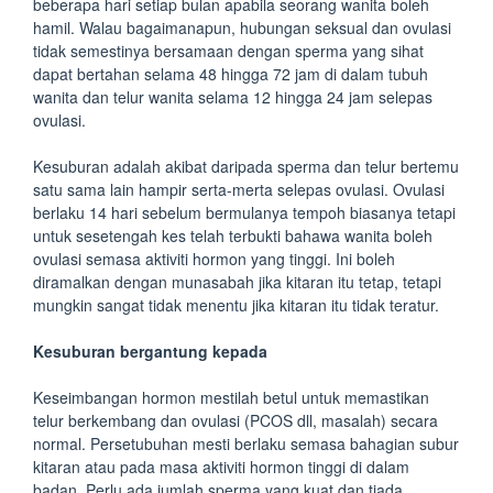
beberapa hari setiap bulan apabila seorang wanita boleh
hamil. Walau bagaimanapun, hubungan seksual dan ovulasi
tidak semestinya bersamaan dengan sperma yang sihat
dapat bertahan selama 48 hingga 72 jam di dalam tubuh
wanita dan telur wanita selama 12 hingga 24 jam selepas
ovulasi.
Kesuburan adalah akibat daripada sperma dan telur bertemu
satu sama lain hampir serta-merta selepas ovulasi. Ovulasi
berlaku 14 hari sebelum bermulanya tempoh biasanya tetapi
untuk sesetengah kes telah terbukti bahawa wanita boleh
ovulasi semasa aktiviti hormon yang tinggi. Ini boleh
diramalkan dengan munasabah jika kitaran itu tetap, tetapi
mungkin sangat tidak menentu jika kitaran itu tidak teratur.
Kesuburan bergantung kepada
Keseimbangan hormon mestilah betul untuk memastikan
telur berkembang dan ovulasi (PCOS dll, masalah) secara
normal. Persetubuhan mesti berlaku semasa bahagian subur
kitaran atau pada masa aktiviti hormon tinggi di dalam
badan. Perlu ada jumlah sperma yang kuat dan tiada