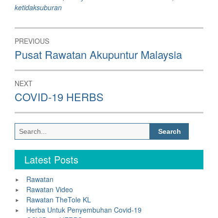
ketidaksuburan
Post
PREVIOUS
navigation
Previous
Pusat Rawatan Akupuntur Malaysia
post:
NEXT
Next
COVID-19 HERBS
post:
Search
for:
Latest Posts
Rawatan
Rawatan Video
Rawatan TheTole KL
Herba Untuk Penyembuhan Covid-19