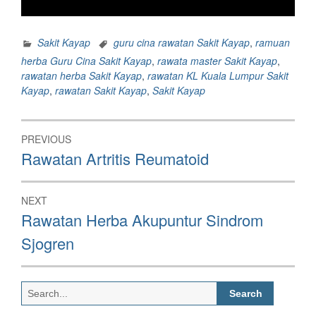
Sakit Kayap
guru cina rawatan Sakit Kayap
,
ramuan
herba Guru Cina Sakit Kayap
,
rawata master Sakit Kayap
,
rawatan herba Sakit Kayap
,
rawatan KL Kuala Lumpur Sakit
Kayap
,
rawatan Sakit Kayap
,
Sakit Kayap
Post
PREVIOUS
navigation
Previous
Rawatan Artritis Reumatoid
post:
NEXT
Next
Rawatan Herba Akupuntur Sindrom
post:
Sjogren
Search
for: