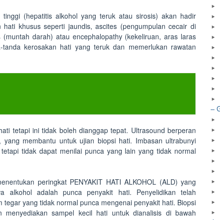
ggi (hepatitis alkohol yang teruk atau sirosis) akan hadir
hati khusus seperti jaundis, ascites (pengumpulan cecair di
untah darah) atau encephalopathy (kekeliruan, aras laras
-tanda kerosakan hati yang teruk dan memerlukan rawatan
– 
ti tetapi ini tidak boleh dianggap tepat. Ultrasound berperan
 yang membantu untuk ujian biopsi hati. Imbasan ultrabunyi
tetapi tidak dapat menilai punca yang lain yang tidak normal
uk menentukan peringkat PENYAKIT HATI ALKOHOL (ALD) yang
 alkohol adalah punca penyakit hati. Penyelidikan telah
egar yang tidak normal punca mengenai penyakit hati. Biopsi
n menyediakan sampel kecil hati untuk dianalisis di bawah