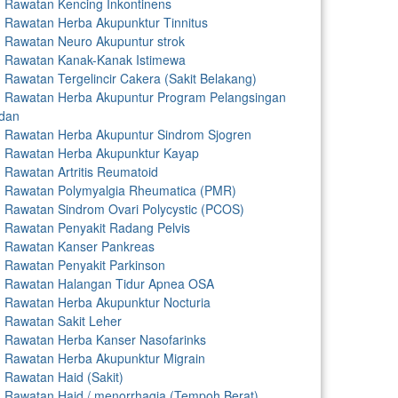
Rawatan Kencing Inkontinens
Rawatan Herba Akupunktur Tinnitus
Rawatan Neuro Akupuntur strok
Rawatan Kanak-Kanak Istimewa
Rawatan Tergelincir Cakera (Sakit Belakang)
Rawatan Herba Akupuntur Program Pelangsingan
dan
Rawatan Herba Akupuntur Sindrom Sjogren
Rawatan Herba Akupunktur Kayap
Rawatan Artritis Reumatoid
Rawatan Polymyalgia Rheumatica (PMR)
Rawatan Sindrom Ovari Polycystic (PCOS)
Rawatan Penyakit Radang Pelvis
Rawatan Kanser Pankreas
Rawatan Penyakit Parkinson
Rawatan Halangan Tidur Apnea OSA
Rawatan Herba Akupunktur Nocturia
Rawatan Sakit Leher
Rawatan Herba Kanser Nasofarinks
Rawatan Herba Akupunktur Migrain
Rawatan Haid (Sakit)
Rawatan Haid / menorrhagia (Tempoh Berat)