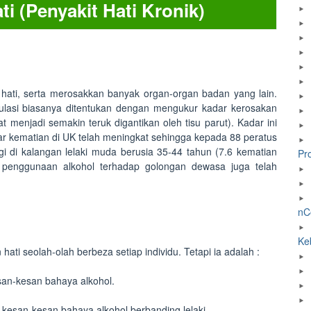
i (Penyakit Hati Kronik)
hati, serta merosakkan banyak organ-organ badan yang lain.
lasi biasanya ditentukan dengan mengukur kadar kerosakan
at menjadi semakin teruk digantikan oleh tisu parut). Kadar ini
dar kematian di UK telah meningkat sehingga kepada 88 peratus
i di kalangan lelaki muda berusia 35-44 tahun (7.6 kematian
Pr
a penggunaan alkohol terhadap golongan dewasa juga telah
nC
Ke
ti seolah-olah berbeza setiap individu. Tetapi ia adalah :
san-kesan bahaya alkohol.
a kesan-kesan bahaya alkohol berbanding lelaki.