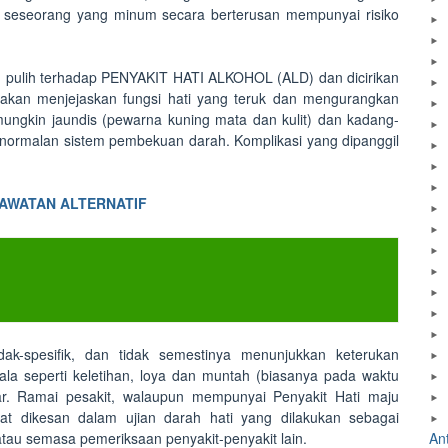
i seseorang yang minum secara berterusan mempunyai risiko
boleh pulih terhadap PENYAKIT HATI ALKOHOL (ALD) dan dicirikan
a akan menjejaskan fungsi hati yang teruk dan mengurangkan
 mungkin jaundis (pewarna kuning mata dan kulit) dan kadang-
normalan sistem pembekuan darah. Komplikasi yang dipanggil
AWATAN ALTERNATIF
dak-spesifik, dan tidak semestinya menunjukkan keterukan
la seperti keletihan, loya dan muntah (biasanya pada waktu
amar. Ramai pesakit, walaupun mempunyai Penyakit Hati maju
at dikesan dalam ujian darah hati yang dilakukan sebagai
atau semasa pemeriksaan penyakit-penyakit lain.
An